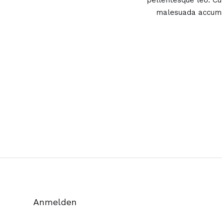
pellentesque leo. Cur
malesuada accumsa
Anmelden