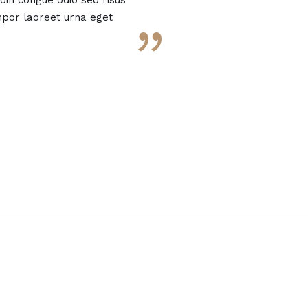
roin congue odio sed risus
mpor laoreet urna eget
”