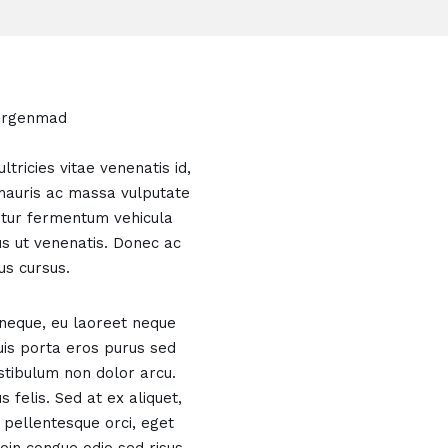
morgenmad
tricies vitae venenatis id,
d mauris ac massa vulputate
bitur fermentum vehicula
us ut venenatis. Donec ac
us cursus.
 neque, eu laoreet neque
quis porta eros purus sed
stibulum non dolor arcu.
 felis. Sed at ex aliquet,
pellentesque orci, eget