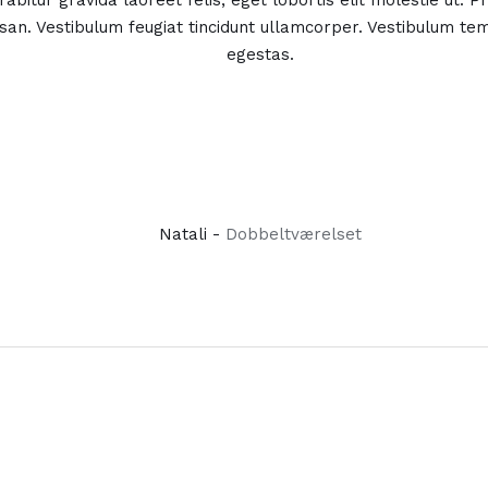
abitur gravida laoreet felis, eget lobortis elit molestie ut. P
n. Vestibulum feugiat tincidunt ullamcorper. Vestibulum te
egestas.
Natali -
Dobbeltværelset