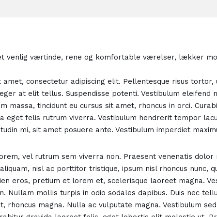
t venlig værtinde, rene og komfortable værelser, lækker 
amet, consectetur adipiscing elit. Pellentesque risus tortor, ul
nteger at elit tellus. Suspendisse potenti. Vestibulum eleifen
am massa, tincidunt eu cursus sit amet, rhoncus in orci. Cura
la eget felis rutrum viverra. Vestibulum hendrerit tempor lac
citudin mi, sit amet posuere ante. Vestibulum imperdiet maxim
 lorem, vel rutrum sem viverra non. Praesent venenatis dolor
aliquam, nisl ac porttitor tristique, ipsum nisl rhoncus nunc, 
ien eros, pretium et lorem et, scelerisque laoreet magna. Ve
n. Nullam mollis turpis in odio sodales dapibus. Duis nec tellus
t, rhoncus magna. Nulla ac vulputate magna. Vestibulum sed 